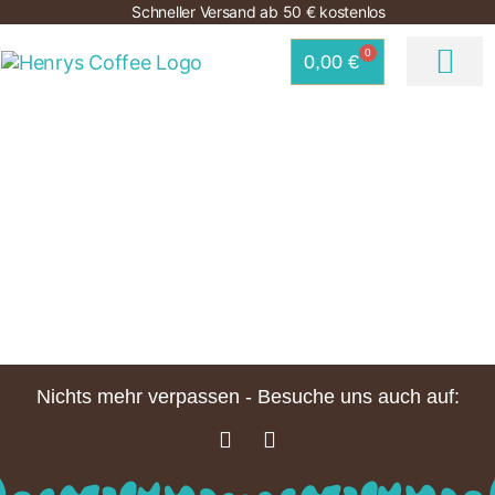
Schneller Versand ab 50 € kostenlos
0
0,00
€
HOME
KAFFEE SHOP
COFFEE HOUSES
JOBS
EXPANSION
GUTSCHEINE
Nichts mehr verpassen - Besuche uns auch auf: