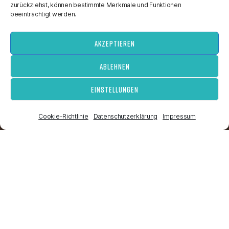
zurückziehst, können bestimmte Merkmale und Funktionen
beeinträchtigt werden.
AKZEPTIEREN
ABLEHNEN
VOLLAUTOMAT
AEROPRESS
HANDFILTER
EINSTELLUNGEN
Cookie-Richtlinie
Datenschutzerklärung
Impressum
Nichts mehr verpassen - Besuche uns auch auf:
Ein Unternehmen der: