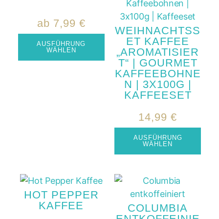
ab
7,99
€
WEIHNACHTSS
ET KAFFEE
AUSFÜHRUNG
„AROMATISIER
WÄHLEN
T“ | GOURMET
KAFFEEBOHNE
N | 3X100G |
KAFFEESET
14,99
€
AUSFÜHRUNG
WÄHLEN
HOT PEPPER
KAFFEE
COLUMBIA
ENTKOFFEINIE