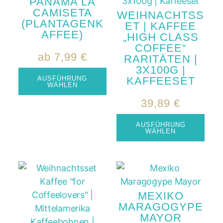
PANAMA LA
CAMISETA
WEIHNACHTSS
(PLANTAGENK
ET | KAFFEE
AFFEE)
„HIGH CLASS
COFFEE“
ab
7,99
€
RARITÄTEN |
3X100G |
AUSFÜHRUNG
KAFFEESET
WÄHLEN
39,89
€
AUSFÜHRUNG
WÄHLEN
MEXIKO
MARAGOGYPE
MAYOR