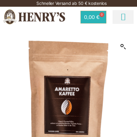
Schneller Versand ab 50 € kostenlos
0
0,00
€
HOME
KAFFEE SHOP
COFFEE HOUSES
JOBS
EXPANSION
GUTSCHEINE