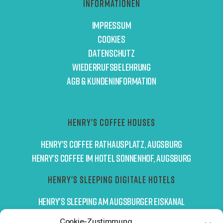
Informationen
Impressum
Cookies
Datenschutz
Wiederrufsbelehrung
AGB & Kundeninformation
Henry's Coffee Houses
Henry's Coffee Rathausplatz, Augsburg
Henry's Coffee im Hotel Sonnenhof, Augsburg
Henry's Sleeping digitale Hotels
Henry's Sleeping am Augsburger Eiskanal
Cookie-Zustimmung
Newsletter Anmeldung