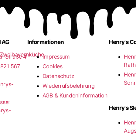
d AG
Informationen
Henry's C
er-Straße 4
Impressum
Henr
Rath
)821 567
Cookies
Henr
Datenschutz
Sonn
enrys-
Wiederrufsbelehrung
AGB & Kundeninformation
sse:
Henry's Sl
rys-
Henr
Augs