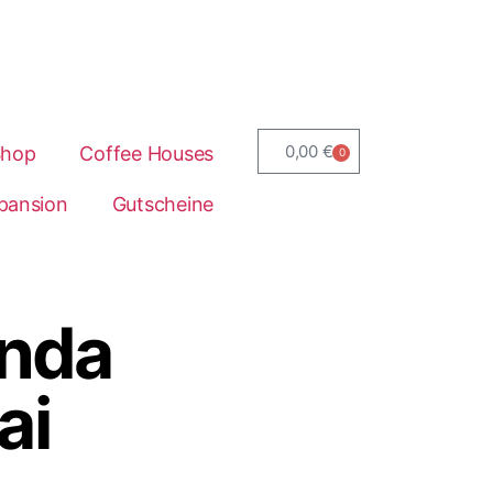
0,00
€
Shop
Coffee Houses
0
pansion
Gutscheine
enda
ai