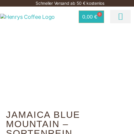
Schneller Versand ab 50 € kostenlos
0
0,00
€
HOME
KAFFEE SHOP
COFFEE HOUSES
JOBS
EXPANSION
GUTSCHEINE
JAMAICA BLUE
MOUNTAIN –
SORTENREIN