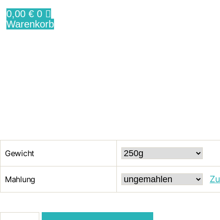
0,00
€
0
Warenkorb
Gewicht
Zu
Mahlung
Zimt