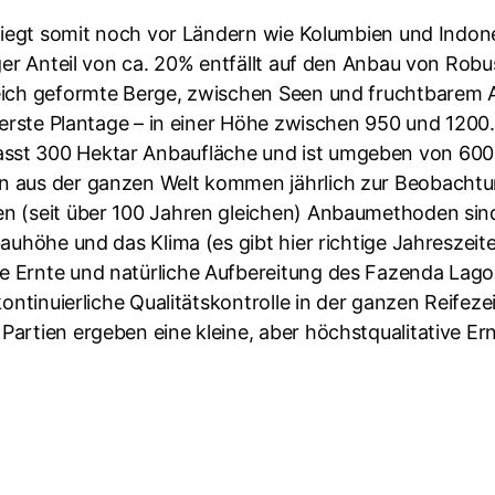
d liegt somit noch vor Ländern wie Kolumbien und Indo
nger Anteil von ca. 20% entfällt auf den Anbau von Ro
weich geformte Berge, zwischen Seen und fruchtbarem 
e erste Plantage – in einer Höhe zwischen 950 und 1200
asst 300 Hektar Anbaufläche und ist umgeben von 60
n aus der ganzen Welt kommen jährlich zur Beobachtun
en (seit über 100 Jahren gleichen) Anbaumethoden sin
auhöhe und das Klima (es gibt hier richtige Jahreszeit
 Ernte und natürliche Aufbereitung des Fazenda Lagoa
kontinuierliche Qualitätskontrolle in der ganzen Reifez
artien ergeben eine kleine, aber höchstqualitative Ern