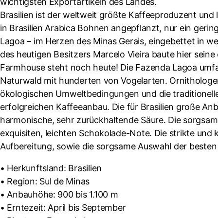
wichtigsten Exportartikeln des Landes.
Brasilien ist der weltweit größte Kaffeeproduzent un
in Brasilien Arabica Bohnen angepflanzt, nur ein geri
Lagoa – im Herzen des Minas Gerais, eingebettet in 
des heutigen Besitzers Marcelo Vieira baute hier sein
Farmhouse steht noch heute! Die Fazenda Lagoa umf
Naturwald mit hunderten von Vogelarten. Ornithologe
ökologischen Umweltbedingungen und die traditionell
erfolgreichen Kaffeeanbau. Die für Brasilien große Anb
harmonische, sehr zurückhaltende Säure. Die sorgsame
exquisiten, leichten Schokolade-Note. Die strikte und 
Aufbereitung, sowie die sorgsame Auswahl der besten P
• Herkunftsland: Brasilien
• Region: Sul de Minas
• Anbauhöhe: 900 bis 1.100 m
• Erntezeit: April bis September